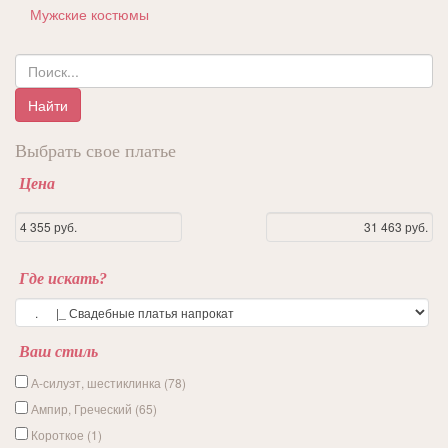
Мужские костюмы
Поиск
по
каталогу
Найти
Выбрать свое платье
Цена
Где искать?
Ваш стиль
А-силуэт, шестиклинка (78)
Ампир, Греческий (65)
Короткое (1)